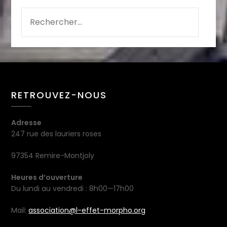
RETROUVEZ-NOUS
Adresse
247 rue des lauriers roses
97354 Remire-Montjoly
Heures d’ouverture
Du lundi au vendredi : 8h00—17h00
Mail:
association@l-effet-morpho.org