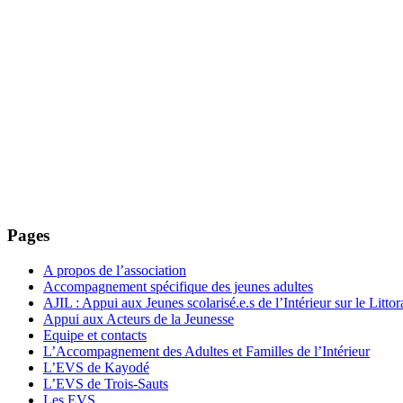
Pages
A propos de l’association
Accompagnement spécifique des jeunes adultes
AJIL : Appui aux Jeunes scolarisé.e.s de l’Intérieur sur le Littor
Appui aux Acteurs de la Jeunesse
Equipe et contacts
L’Accompagnement des Adultes et Familles de l’Intérieur
L’EVS de Kayodé
L’EVS de Trois-Sauts
Les EVS