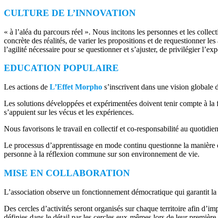
CULTURE DE L’INNOVATION
« à l’aléa du parcours réel ». Nous incitons les personnes et les collect
concrète des réalités, de varier les propositions et de requestionner le
l’agilité nécessaire pour se questionner et s’ajuster, de privilégier l
EDUCATION POPULAIRE
Les actions de
L’Effet Morpho
s’inscrivent dans une vision globale 
Les solutions développées et expérimentées doivent tenir compte à la fo
s’appuient sur les vécus et les expériences.
Nous favorisons le travail en collectif et co-responsabilité au quotidi
Le processus d’apprentissage en mode continu questionne la manière de d
personne à la réflexion commune sur son environnement de vie.
MISE EN COLLABORATION
L’association observe un fonctionnement démocratique qui garantit la
Des cercles d’activités seront organisés sur chaque territoire afin d’imp
définies dans le détail par les cercles eux-mêmes lors de leur première