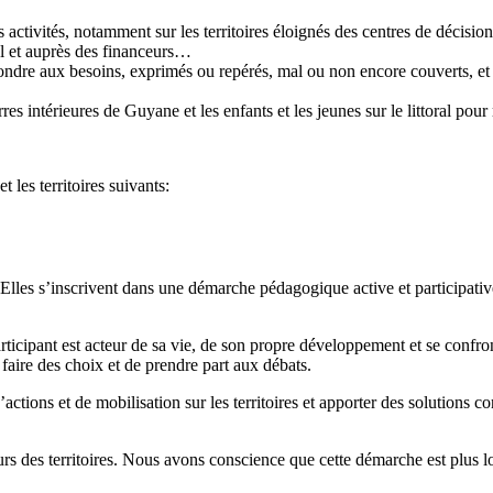
s activités, notamment sur les territoires éloignés des centres de décisio
ral et auprès des financeurs…
ondre aux besoins, exprimés ou repérés, mal ou non encore couverts, et d
es intérieures de Guyane et les enfants et les jeunes sur le littoral pour
les territoires suivants:
lles s’inscrivent dans une démarche pédagogique active et participative, 
icipant est acteur de sa vie, de son propre développement et se confro
 faire des choix et de prendre part aux débats.
ctions et de mobilisation sur les territoires et apporter des solutions co
rs des territoires. Nous avons conscience que cette démarche est plus lon