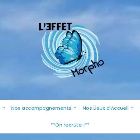
n
Nos accompagnements
Nos Lieux d’Accueil
**On recrute !**