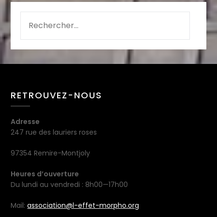
RETROUVEZ-NOUS
Adresse
247 rue des lauriers roses
97354 Remire-Montjoly
Heures d’ouverture
Du lundi au vendredi : 8h00—17h00
Mail:
association@l-effet-morpho.org