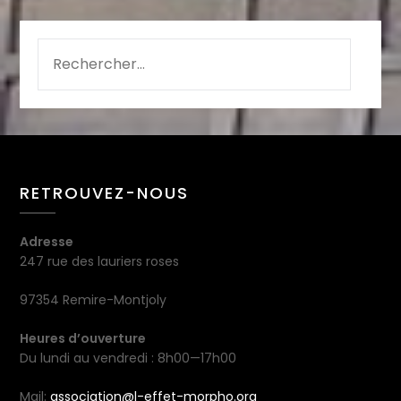
RETROUVEZ-NOUS
Adresse
247 rue des lauriers roses
97354 Remire-Montjoly
Heures d’ouverture
Du lundi au vendredi : 8h00—17h00
Mail:
association@l-effet-morpho.org