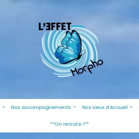
n
Nos accompagnements
Nos Lieux d’Accueil
**On recrute !**