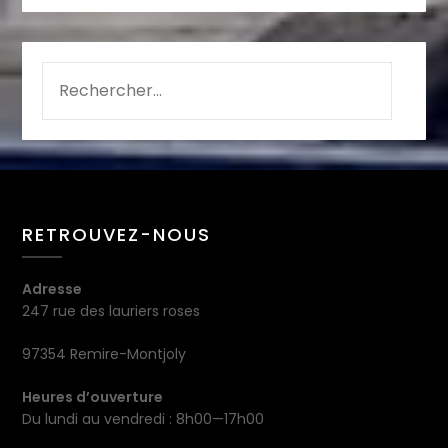
RETROUVEZ-NOUS
Adresse
247 rue des lauriers roses
97354 Remire-Montjoly
Heures d’ouverture
Du lundi au vendredi : 8h00—17h00