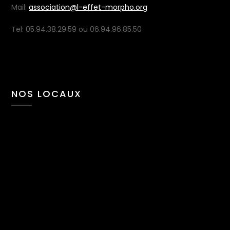
Mail:
association@l-effet-morpho.org
Tel: 05.94.38.29.59 ou 06.94.96.85.50
NOS LOCAUX