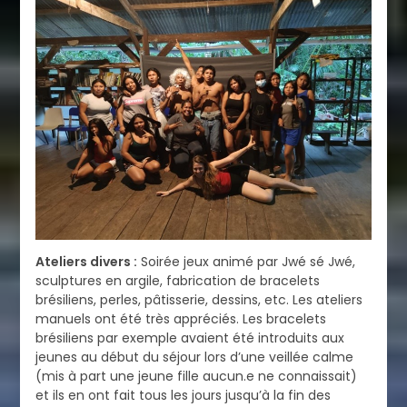
Ateliers divers :
Soirée jeux animé par Jwé sé Jwé,
sculptures en argile, fabrication de bracelets
brésiliens, perles, pâtisserie, dessins, etc. Les ateliers
manuels ont été très appréciés. Les bracelets
brésiliens par exemple avaient été introduits aux
jeunes au début du séjour lors d’une veillée calme
(mis à part une jeune fille aucun.e ne connaissait)
et ils en ont fait tous les jours jusqu’à la fin des