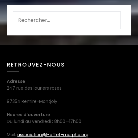
RETROUVEZ-NOUS
Adresse
247 rue des lauriers roses
97354 Remire-Montjoly
Heures d’ouverture
Du lundi au vendredi : 8h00—17h00
Mail:
association@l-effet-morpho.org